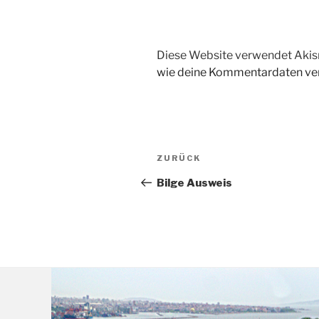
Diese Website verwendet Akis
wie deine Kommentardaten ver
Beitragsnavigation
Vorheriger
ZURÜCK
Beitrag
Bilge Ausweis