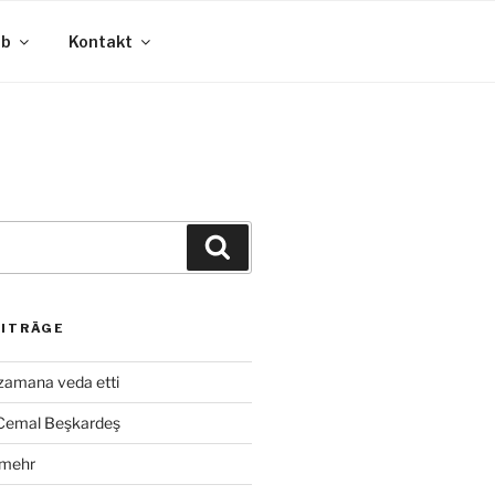
eb
Kontakt
Suchen
EITRÄGE
zamana veda etti
 Cemal Beşkardeş
 mehr