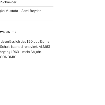
d Schneider …
şka Mustafa – Azmi Beyden
 WEBSITE
rde anlässlich des 150. Jubiläums
Schule Istanbul renoviert. ALM63
rgang 1963 – mein Abijahr.
ERGONOMIC