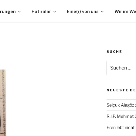
erungen
Hatıralar
Eine(r) von uns
Wir im W
SUCHE
Suche
nach:
NEUESTE B
Selçuk Alagöz 
R.I.P. Mehmet
Eren lebt nicht