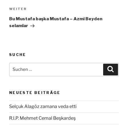
Nächster
WEITER
Beitrag
Bu Mustafa başka Mustafa – Azmi Beyden
selamlar
SUCHE
Suche
Suche
nach:
NEUESTE BEITRÄGE
Selçuk Alagöz zamana veda etti
R.I.P. Mehmet Cemal Beşkardeş