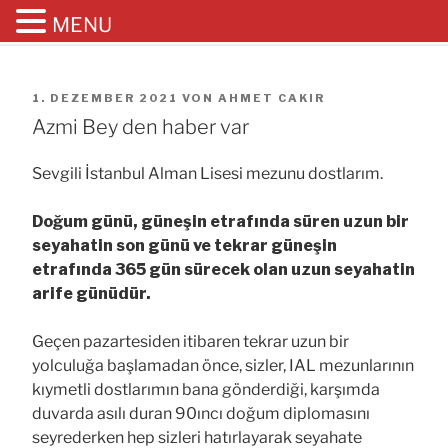
MENU
Zum
Inhalt
VERÖFFENTLICHT
springen
1. DEZEMBER 2021
VON
AHMET CAKIR
AM
Azmi Bey den haber var
Sevgili İstanbul Alman Lisesi mezunu dostlarım.
Doğum günü, güneşin etrafında süren uzun bir
seyahatin son günü ve tekrar güneşin
etrafında 365 gün sürecek olan uzun seyahatin
arife günüdür.
Geçen pazartesiden itibaren tekrar uzun bir
yolculuğa başlamadan önce, sizler, IAL mezunlarının
kıymetli dostlarımın bana gönderdiği, karşımda
duvarda asılı duran 90ıncı doğum diplomasını
seyrederken hep sizleri hatırlayarak seyahate